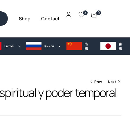
0
3
Shop
Contact
h
书
書
Livros
Kниги
籍
籍
Prev
Next
spiritual y poder temporal
€
25.00
€
23.00