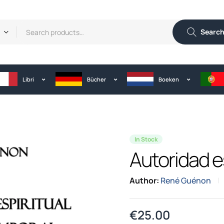
Searc
Libri
Bücher
Boeken
In Stock
Autoridad e
Author:
René Guénon
€
25.00