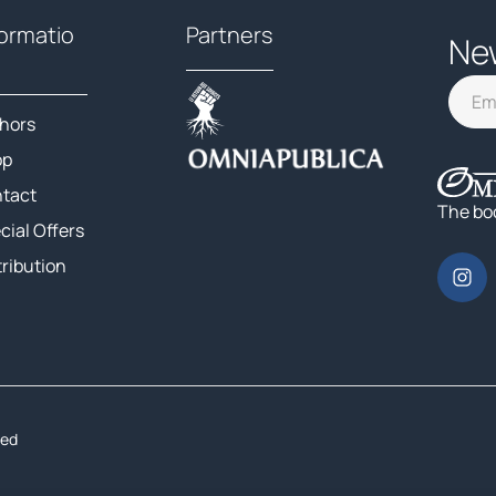
formatio
Partners
Ne
hors
op
tact
The bo
cial Offers
tribution
ted