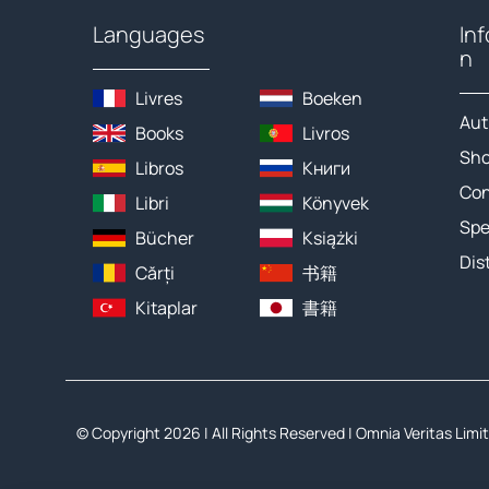
Languages
In
n
Livres
Boeken
Aut
Books
Livros
Sh
Libros
Книги
Con
Libri
Könyvek
Spe
Bücher
Książki
Dis
Cărți
书籍
Kitaplar
書籍
© Copyright 2026 | All Rights Reserved |
Omnia Veritas Limi