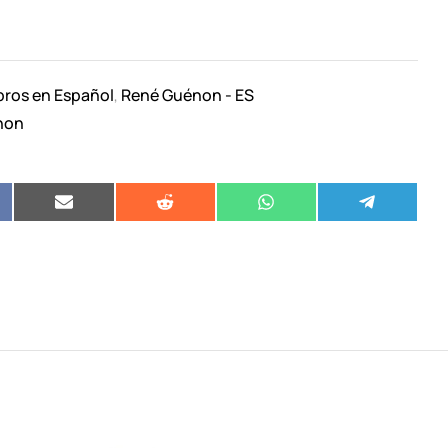
bros en Español
René Guénon - ES
,
non