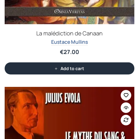
La malédiction de Canaan
Eustace Mullins
€
27.00
Add to cart