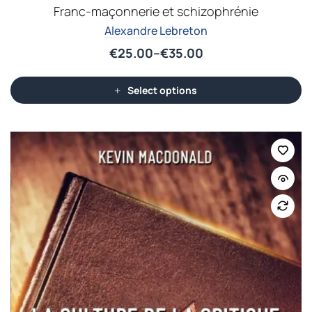
Franc-maçonnerie et schizophrénie
Alexandre Lebreton
€
25.00
–
€
35.00
Select options