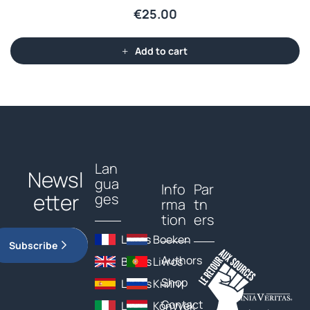
€
25.00
Add to cart
Lan
Newsl
gua
Info
Par
etter
ges
rma
tn
tion
ers
Livres
Boeken
Subscribe
Authors
Books
Livros
Shop
Libros
Книги
Contact
Libri
Könyvek