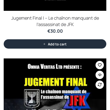
Jugement Final I – Le chaînon manquant de
l’assassinat de JFK
€
30.00
Add to cart