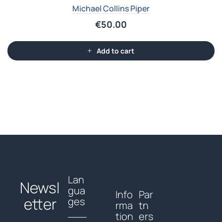
Michael Collins Piper
€
50.00
Add to cart
Lan
Newsl
gua
Info
Par
etter
ges
rma
tn
tion
ers