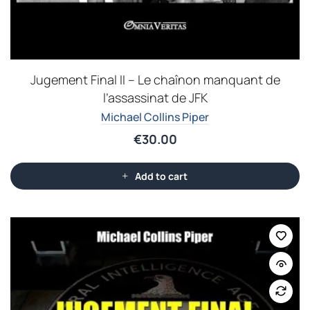
Jugement Final II – Le chaînon manquant de
l’assassinat de JFK
Michael Collins Piper
€
30.00
Add to cart