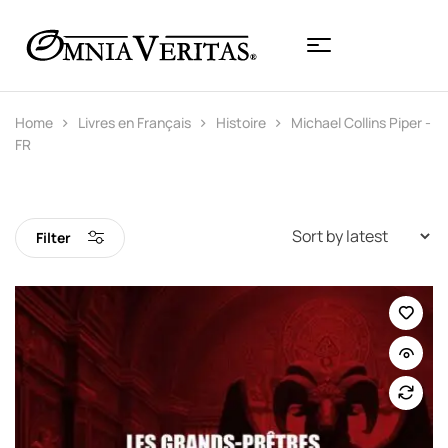
Home
Livres en Français
Histoire
Michael Collins Piper -
FR
Filter