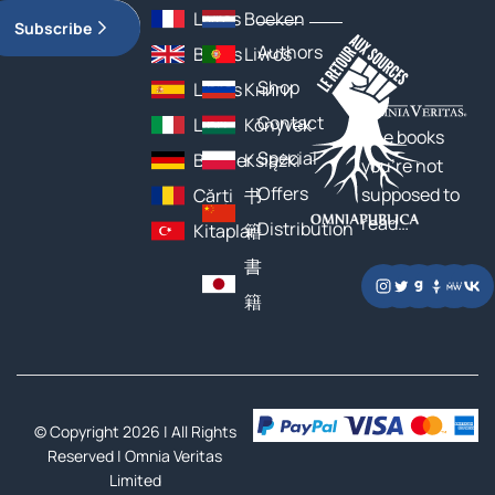
Livres
Boeken
Subscribe
Authors
Books
Livros
Shop
Libros
Книги
Contact
Libri
Könyvek
The books
Special
Bücher
Książki
you’re not
Offers
supposed to
Cărți
书
read…
Distribution
Kitaplar
籍
書
籍
© Copyright 2026 | All Rights
Reserved |
Omnia Veritas
Limited