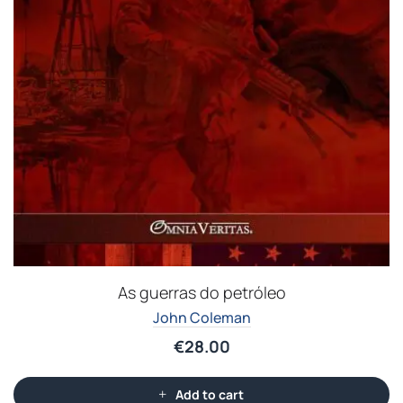
As guerras do petróleo
John Coleman
€
28.00
Add to cart