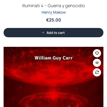
Illuminati 4 – Guerra y genocidio
Henry Makow
€
25.00
Add to cart