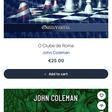
O Clube de Roma
John Coleman
€
25.00
Add to cart