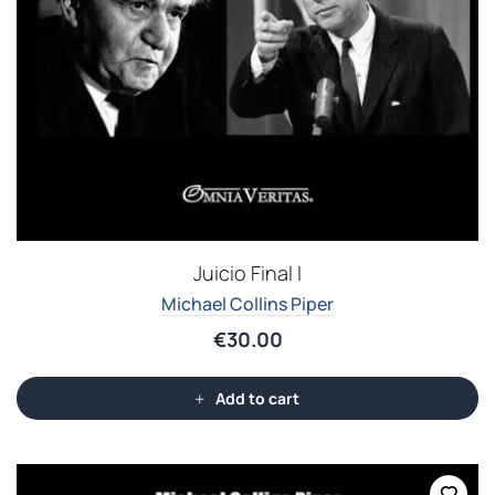
Juicio Final I
Michael Collins Piper
€
30.00
Add to cart