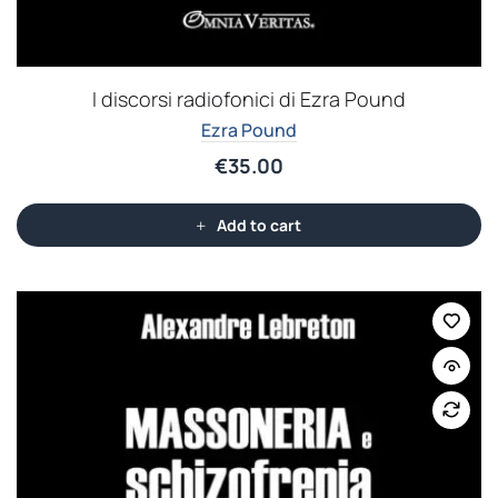
I discorsi radiofonici di Ezra Pound
Ezra Pound
€
35.00
Add to cart