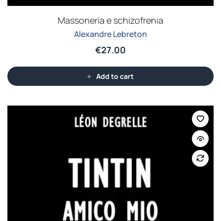
Massoneria e schizofrenia
Alexandre Lebreton
€
27.00
Add to cart