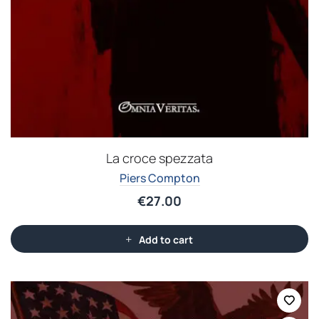
La croce spezzata
Piers Compton
€
27.00
Add to cart