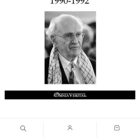
Scritti revisionisti III
Robert Faurisson