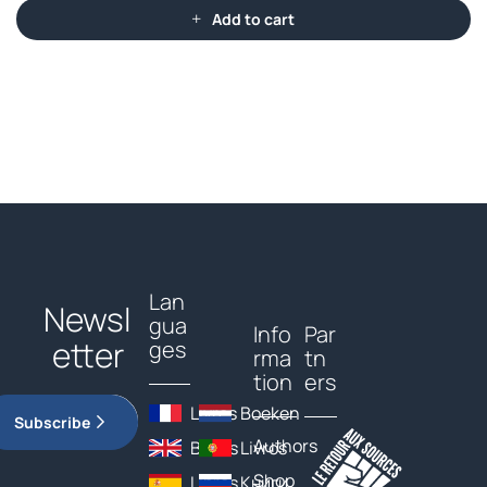
Add to cart
Lan
Newsl
gua
Info
Par
etter
ges
rma
tn
tion
ers
Livres
Boeken
Subscribe
Authors
Books
Livros
Shop
Libros
Книги