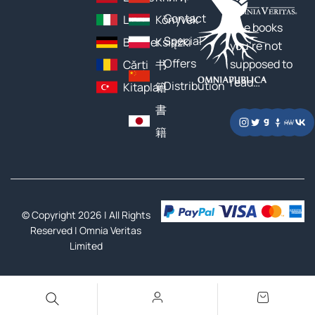
Contact
Libri
Könyvek
The books
Special
Bücher
Książki
you’re not
Offers
supposed to
Cărți
书
read…
Distribution
Kitaplar
籍
書
籍
© Copyright 2026 | All Rights
Reserved |
Omnia Veritas
Limited