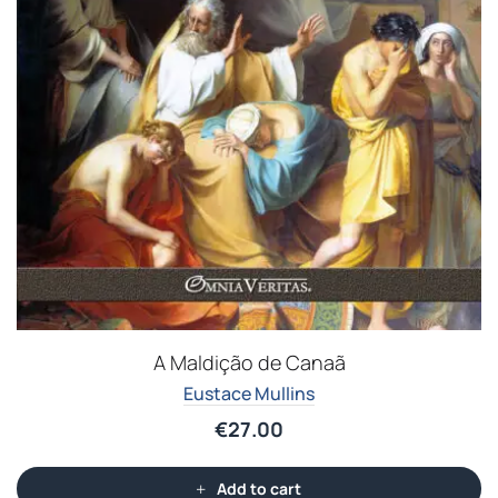
A Maldição de Canaã
Eustace Mullins
€
27.00
Add to cart