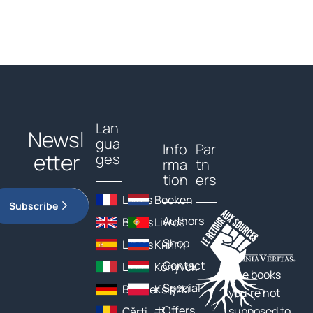
Lan
Newsl
gua
Info
Par
etter
ges
rma
tn
tion
ers
Livres
Boeken
Subscribe
Authors
Books
Livros
Shop
Libros
Книги
Contact
Libri
Könyvek
The books
Special
Bücher
Książki
you’re not
Offers
supposed to
Cărți
书