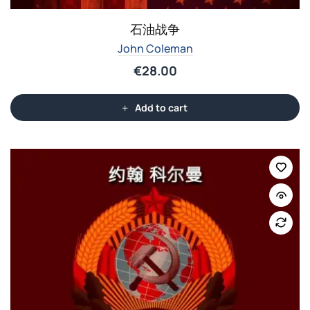
石油战争
John Coleman
€
28.00
Add to cart