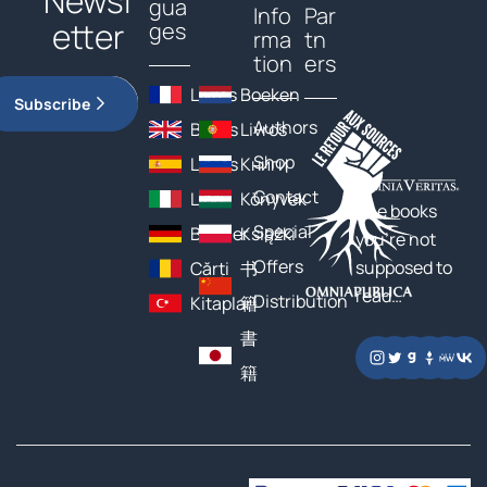
Newsl
gua
Info
Par
etter
ges
rma
tn
tion
ers
Livres
Boeken
Subscribe
Authors
Books
Livros
Shop
Libros
Книги
Contact
Libri
Könyvek
The books
Special
Bücher
Książki
you’re not
Offers
supposed to
Cărți
书
read…
Distribution
Kitaplar
籍
書
籍