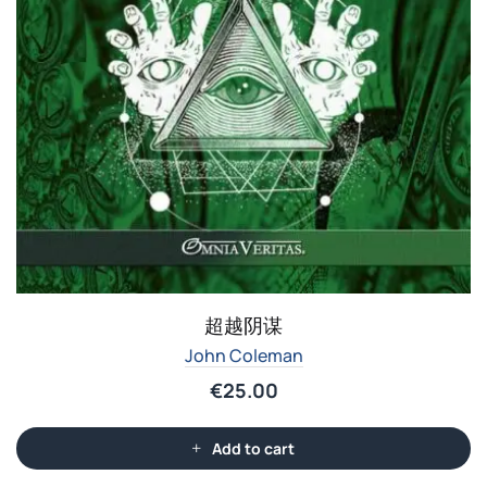
超越阴谋
John Coleman
€
25.00
Add to cart