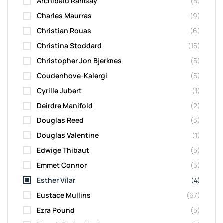
Archibald Ramsay
(5)
Charles Maurras
(9)
Christian Rouas
(6)
Christina Stoddard
(15)
Christopher Jon Bjerknes
(5)
Coudenhove-Kalergi
(5)
Cyrille Jubert
(1)
Deirdre Manifold
(2)
Douglas Reed
(3)
Douglas Valentine
(1)
Edwige Thibaut
(5)
Emmet Connor
(5)
Esther Vilar
(4)
Eustace Mullins
(67)
Ezra Pound
(5)