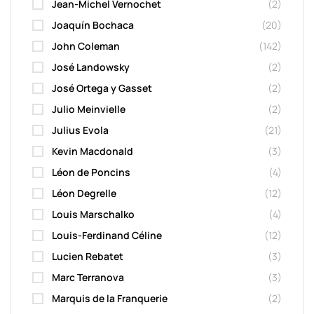
Jean-Michel Vernochet
(2)
Joaquín Bochaca
(20)
John Coleman
(142)
José Landowsky
(2)
José Ortega y Gasset
(2)
Julio Meinvielle
(2)
Julius Evola
(21)
Kevin Macdonald
(3)
Léon de Poncins
(4)
Léon Degrelle
(12)
Louis Marschalko
(4)
Louis-Ferdinand Céline
(12)
Lucien Rebatet
(3)
Marc Terranova
(3)
Marquis de la Franquerie
(2)