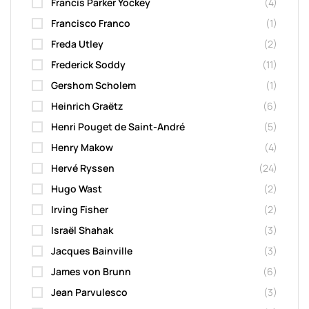
Francis Parker Yockey
(4)
Francisco Franco
(1)
Freda Utley
(2)
Frederick Soddy
(11)
Gershom Scholem
(1)
Heinrich Graëtz
(6)
Henri Pouget de Saint-André
(5)
Henry Makow
(4)
Hervé Ryssen
(24)
Hugo Wast
(2)
Irving Fisher
(2)
Israël Shahak
(3)
Jacques Bainville
(3)
James von Brunn
(6)
Jean Parvulesco
(3)