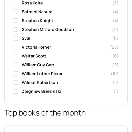
Rosa Koire
(3)
Satoshi Nasura
(4)
Stephen Knight
(4)
Stephen Mitford Goodson
(11)
Svali
(6)
Victoria Forner
(25)
Walter Scott
(6)
William Guy Carr
(15)
William Luther Pierce
(10)
Wilmot Robertson
(5)
Zbigniew Brzezinski
(1)
Top books of the month