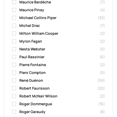
Maurice Bardèche
(7)
Maurice Pinay
(4)
Michael Collins Piper
(32)
Michel Drac
(7)
Milton William Cooper
(2)
Myron Fagan
(2)
Nesta Webster
(5)
Paul Rassinier
(6)
Pierre Fontaine
(2)
Piers Compton
(5)
René Guénon
(59)
Robert Faurisson
(20)
Robert McNair Wilson
(2)
Roger Dommergue
(16)
Roger Garaudy
(8)