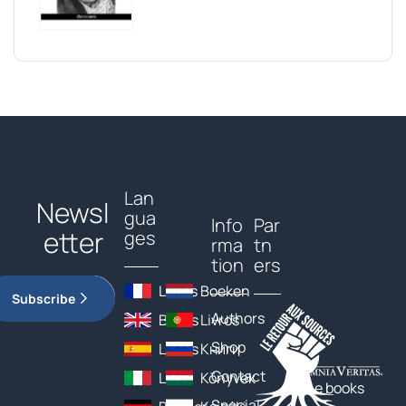
Lan
Newsl
gua
Info
Par
etter
ges
rma
tn
tion
ers
Livres
Boeken
Subscribe
Authors
Books
Livros
Shop
Libros
Книги
Contact
Libri
Könyvek
The books
Special