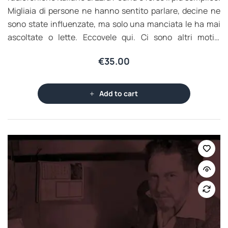
Migliaia di persone ne hanno sentito parlare, decine ne
sono state influenzate, ma solo una manciata le ha mai
ascoltate o lette. Eccovele qui. Ci sono altri motivi
convincenti, il primo dei quali riguarda la grandezza del
€
35.00
loro autore. Nessun altro americano – e solo pochi
individui in tutto il mondo – ha lasciato un segno così
profondo in così tanti aspetti del XX secolo: dalla poesia
Add to cart
all’economia, dal teatro alla filosofia, dalla politica alla
pedagogia, dal provenzale al cinese.