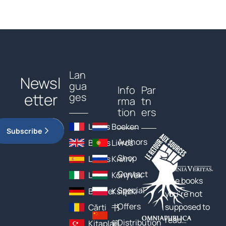
Lan
Newsl
gua
Info
Par
etter
ges
rma
tn
tion
ers
Livres
Boeken
Subscribe
Authors
Books
Livros
Shop
Libros
Книги
Contact
Libri
Könyvek
The books
Special
Bücher
Książki
you’re not
Offers
supposed to
Cărți
书
read…
Distribution
Kitaplar
籍