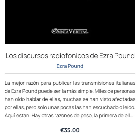
Los discursos radiofónicos de Ezra Pound
Ezra Pound
La mejor razón para publicar las transmisiones italianas
de Ezra Pound puede ser la más simple. Miles de personas
han oído hablar de ellas, muchas se han visto afectadas
por ellas, pero solo unas pocas las han escuchado o leído.
Aquí están. Hay otras razones de peso, la primera de ellas
relacionada con la magnitud de su autor. Ningún otro
€
35.00
estadounidense -y solo unos pocos individuos en todo el
mundo- ha dejado una huella tan profunda en tantos