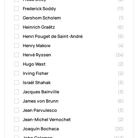
Frederick Soddy
(11)
Gershom Scholem
(1)
Heinrich Graëtz
(6)
Henri Pouget de Saint-André
(5)
Henry Makow
(4)
Hervé Ryssen
(24)
Hugo Wast
(2)
Irving Fisher
(2)
Israël Shahak
(3)
Jacques Bainville
(3)
James von Brunn
(6)
Jean Parvulesco
(3)
Jean-Michel Vernochet
(2)
Joaquín Bochaca
(20)
John Coleman
(142)