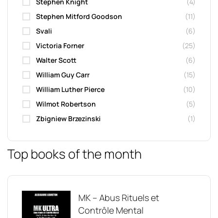
Stephen Knight
(4)
Stephen Mitford Goodson
(11)
Svali
(6)
Victoria Forner
(25)
Walter Scott
(6)
William Guy Carr
(15)
William Luther Pierce
(10)
Wilmot Robertson
(5)
Zbigniew Brzezinski
(1)
Top books of the month
MK – Abus Rituels et
Contrôle Mental