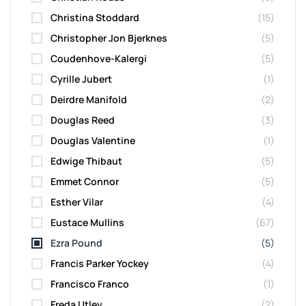
Christina Stoddard
(15)
Christopher Jon Bjerknes
(5)
Coudenhove-Kalergi
(5)
Cyrille Jubert
(1)
Deirdre Manifold
(2)
Douglas Reed
(3)
Douglas Valentine
(1)
Edwige Thibaut
(5)
Emmet Connor
(5)
Esther Vilar
(4)
Eustace Mullins
(67)
Ezra Pound
(5)
Francis Parker Yockey
(4)
Francisco Franco
(1)
Freda Utley
(2)