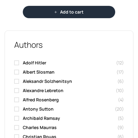
the world-has left such a strong mark on so many
aspects of the twentieth century: from poetry to
Add to cart
economics, from theater to philosophy, from politics to
pedagogy, from Provençal to Chinese.
Authors
Adolf Hitler
(12)
Albert Slosman
(17)
Aleksandr Solzhenitsyn
(6)
Alexandre Lebreton
(10)
Alfred Rosenberg
(4)
Antony Sutton
(20)
Archibald Ramsay
(5)
Charles Maurras
(9)
Christian Rouas
(6)