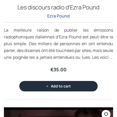
Les discours radio d’Ezra Pound
Ezra Pound
La meilleure raison de publier les émissions
radiophoniques italiennes d’Ezra Pound est peut-être la
plus simple. Des milliers de personnes en ont entendu
parler, des dizaines ont été touchées par elles, mais seule
une poignée les a jamais entendues ou lues. Les voici. Il
existe d’autres raisons impérieuses, la première étant
€
35.00
liée à l’importance de leur auteur. Aucun autre Américain
– et seulement quelques individus dans le monde – n’a
laissé une empreinte aussi forte sur tant d’aspects du
Add to cart
XXe siècle: de la poésie à l’économie, du théâtre à la
philosophie, de la politique à la pédagogie, du provençal
au chinois.