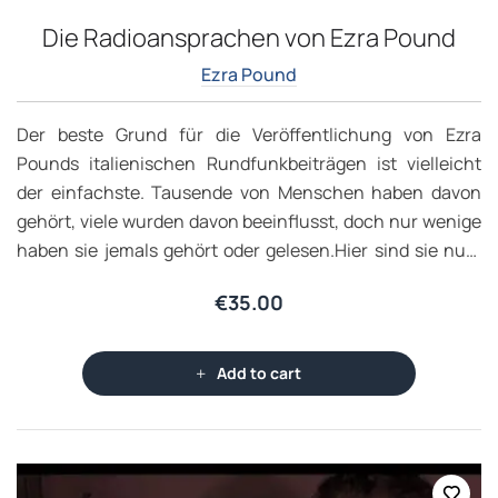
Die Radioansprachen von Ezra Pound
Ezra Pound
Der beste Grund für die Veröffentlichung von Ezra
Pounds italienischen Rundfunkbeiträgen ist vielleicht
der einfachste. Tausende von Menschen haben davon
gehört, viele wurden davon beeinflusst, doch nur wenige
haben sie jemals gehört oder gelesen.Hier sind sie nun.
Es gibt noch andere zwingende Gründe, allen voran die
€
35.00
Bedeutung ihres Autors. Kein anderer Amerikaner – und
nur wenige Menschen weltweit – hat so viele Bereiche
des 20. Jahrhunderts so stark geprägt: von der Poesie bis
Add to cart
zur Wirtschaft, vom Theater bis zur Philosophie, von der
Politik bis zur Pädagogik, vom Provenzalischen bis zum
Chinesischen.