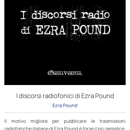
I discorsi radiofonici di Ezra Pound
Ezra Pound
Il motivo migliore per pubblicare le trasmissioni
radiofoniche italiane di Ezra Pound è forse il più semplice.