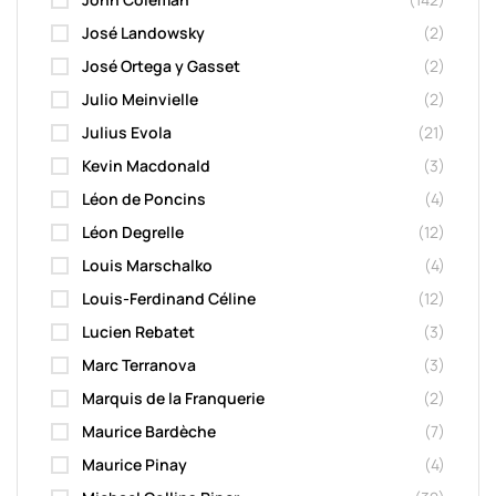
José Landowsky
(2)
José Ortega y Gasset
(2)
Julio Meinvielle
(2)
Julius Evola
(21)
Kevin Macdonald
(3)
Léon de Poncins
(4)
Léon Degrelle
(12)
Louis Marschalko
(4)
Louis-Ferdinand Céline
(12)
Lucien Rebatet
(3)
Marc Terranova
(3)
Marquis de la Franquerie
(2)
Maurice Bardèche
(7)
Maurice Pinay
(4)