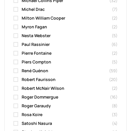
Michael Collins Piper
(32)
Michel Drac
(7)
Milton William Cooper
(2)
Myron Fagan
(2)
Nesta Webster
(5)
Paul Rassinier
(6)
Pierre Fontaine
(2)
Piers Compton
(5)
René Guénon
(59)
Robert Faurisson
(20)
Robert McNair Wilson
(2)
Roger Dommergue
(16)
Roger Garaudy
(8)
Rosa Koire
(3)
Satoshi Nasura
(4)