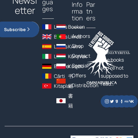
Newsl
gua
Info
Par
etter
ges
rma
tn
tion
ers
Livres
Boeken
Subscribe
Authors
Books
Livros
Shop
Libros
Книги
Contact
Libri
Könyvek
The books
Special
Bücher
Książki
you’re not
Offers
supposed to
Cărți
书
read…
Distribution
Kitaplar
籍
書
籍