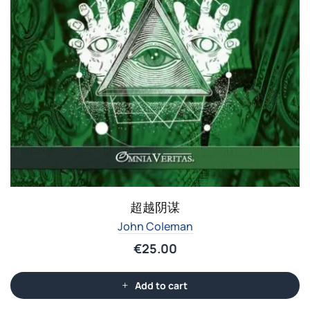
超越阴谋
John Coleman
€
25.00
Add to cart