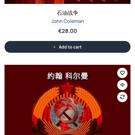
石油战争
John Coleman
€
28.00
Add to cart