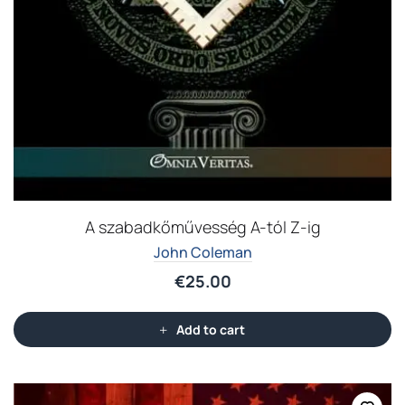
A szabadkőművesség A-tól Z-ig
John Coleman
€
25.00
Add to cart