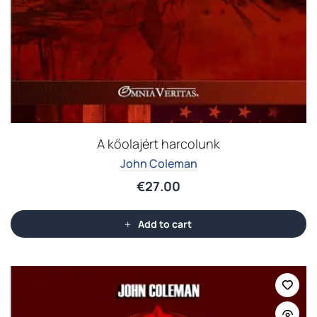
A kőolajért harcolunk
John Coleman
€
27.00
Add to cart