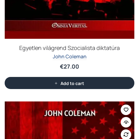
Egyetlen világrend Szocialista diktatúra
John Coleman
€
27.00
Add to cart