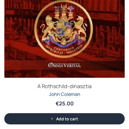
A Rothschild-dinasztia
John Coleman
€
25.00
Add to cart