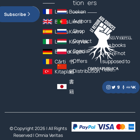
tion
ers
Livres
Boeken
Subscribe
Authors
Books
Livros
Shop
Libros
Книги
Contact
Libri
Könyvek
The books
Special
Bücher
Książki
you’re not
Offers
supposed to
Cărți
书
read…
Distribution
Kitaplar
籍
書
籍
© Copyright 2026 | All Rights
Reserved |
Omnia Veritas