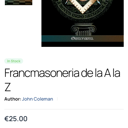
In Stock
Francmasoneria de la A la
Z
Author:
John Coleman
€
25.00