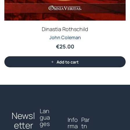
Dinastia Rothschild
John Coleman
€
25.00
Add to cart
Lan
Newsl
gua
Info
Par
etter
ges
rma
tn