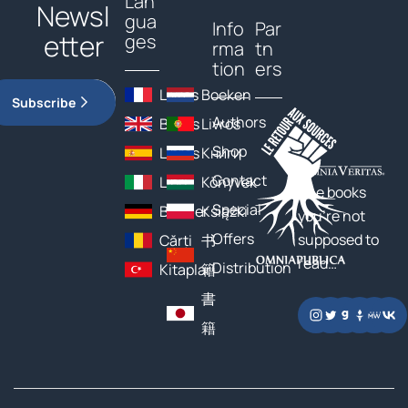
Lan
Newsl
gua
Info
Par
etter
ges
rma
tn
tion
ers
Livres
Boeken
Subscribe
Authors
Books
Livros
Shop
Libros
Книги
Contact
Libri
Könyvek
The books
Special
Bücher
Książki
you’re not
Offers
supposed to
Cărți
书
read…
Distribution
Kitaplar
籍
書
籍