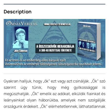
Description
Gyakran halljuk, hogy „ők” ezt vagy azt csinálják. „Ők” szó
szerint úgy tűnik, hogy még gyilkossággal is
megúszhatják. „Ők” emelik az adókat, elküldik fiainkat és
leányainkat olyan háborúkba, amelyek nem szolgálják
országunk érdekeit. „Ők” elérhetetlennek, láthatatlannak