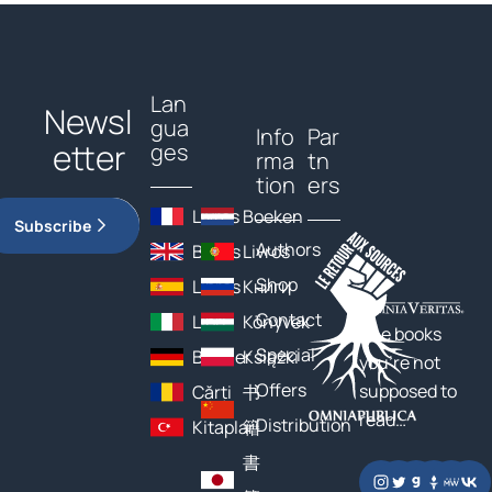
Lan
Newsl
gua
Info
Par
etter
ges
rma
tn
tion
ers
Livres
Boeken
Subscribe
Authors
Books
Livros
Shop
Libros
Книги
Contact
Libri
Könyvek
The books
Special
Bücher
Książki
you’re not
Offers
supposed to
Cărți
书
read…
Distribution
Kitaplar
籍
書