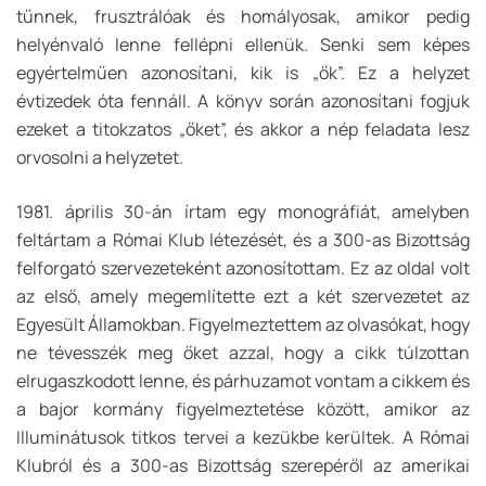
tűnnek, frusztrálóak és homályosak, amikor pedig
helyénvaló lenne fellépni ellenük. Senki sem képes
egyértelműen azonosítani, kik is „ők”. Ez a helyzet
évtizedek óta fennáll. A könyv során azonosítani fogjuk
ezeket a titokzatos „őket”, és akkor a nép feladata lesz
orvosolni a helyzetet.
1981. április 30-án írtam egy monográfiát, amelyben
feltártam a Római Klub létezését, és a 300-as Bizottság
felforgató szervezeteként azonosítottam. Ez az oldal volt
az első, amely megemlítette ezt a két szervezetet az
Egyesült Államokban. Figyelmeztettem az olvasókat, hogy
ne tévesszék meg őket azzal, hogy a cikk túlzottan
elrugaszkodott lenne, és párhuzamot vontam a cikkem és
a bajor kormány figyelmeztetése között, amikor az
Illuminátusok titkos tervei a kezükbe kerültek. A Római
Klubról és a 300-as Bizottság szerepéről az amerikai