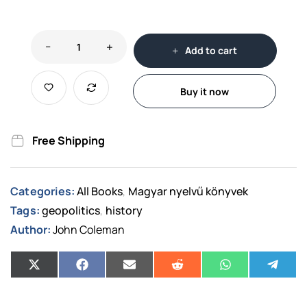
Add to cart
Buy it now
Free Shipping
Categories:
All Books
Magyar nyelvű könyvek
,
Tags:
geopolitics
history
,
Author:
John Coleman