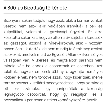
A 300-as Bizottság története
Bizonyára sokan tudjuk, hogy azok, akik a kormányunkat
vezetik, nem azok, akik
valójában
irányítják a bel- és
külpolitikai, valamint a gazdasági ügyeket. Ez arra
késztette sokunkat, hogy az alternatív sajtóban keressük
az igazságot, azoknál a hírlevélíróknál, akik – hozzám
hasonlóan – kutatták, de nem mindig találták meg azokat
az okokat, amelyek miatt az Egyesült Államok ilyen súlyos
válságban van. A „keress, és megtalálod” parancs nem
mindig vált be ennek a csoportnak az esetében. Azt
találtuk, hogy az emberek többnyire egyfajta homályos
ködben élnek, nem törődve azzal, hogy kiderítsék, merre
tart az országuk, szilárd meggyőződéssel, hogy az mindig
ott lesz számukra. Így manipulálták a lakosság
legnagyobb csoportját, hogy így reagáljon, és a
hozzáállásuk pontosan a titkos kormány kezére játszik.