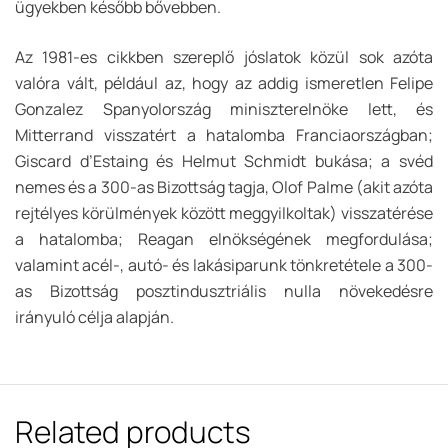
ügyekben később bővebben.
Az 1981-es cikkben szereplő jóslatok közül sok azóta
valóra vált, például az, hogy az addig ismeretlen Felipe
Gonzalez Spanyolország miniszterelnöke lett, és
Mitterrand visszatért a hatalomba Franciaországban;
Giscard d’Estaing és Helmut Schmidt bukása; a svéd
nemes és a 300-as Bizottság tagja, Olof Palme (akit azóta
rejtélyes körülmények között meggyilkoltak) visszatérése
a hatalomba; Reagan elnökségének megfordulása;
valamint acél-, autó- és lakásiparunk tönkretétele a 300-
as Bizottság posztindusztriális nulla növekedésre
irányuló célja alapján.
Related products