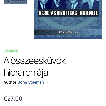
In Stock
A összeesküvők
hierarchiája
Author:
John Coleman
€
27.00