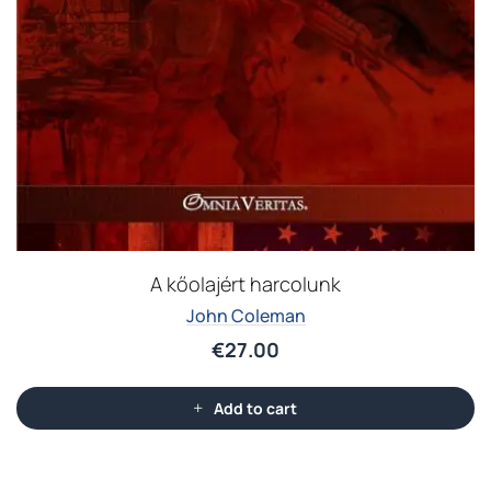
A kőolajért harcolunk
John Coleman
€
27.00
Add to cart