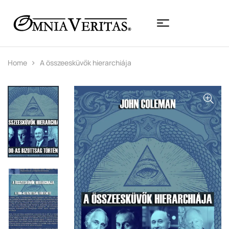
Home
A összeesküvők hierarchiája