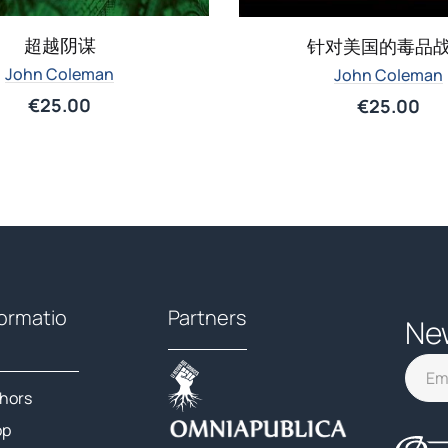
超越阴谋
针对美国的毒品
John Coleman
John Coleman
€
25.00
€
25.00
formatio
Partners
Ne
hors
op