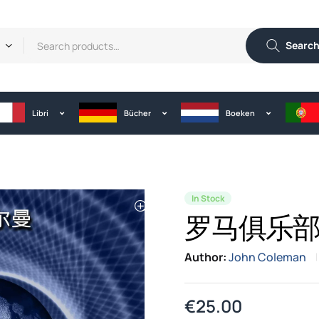
Searc
Libri
Bücher
Boeken
In Stock
罗马俱乐
Author:
John Coleman
€
25.00