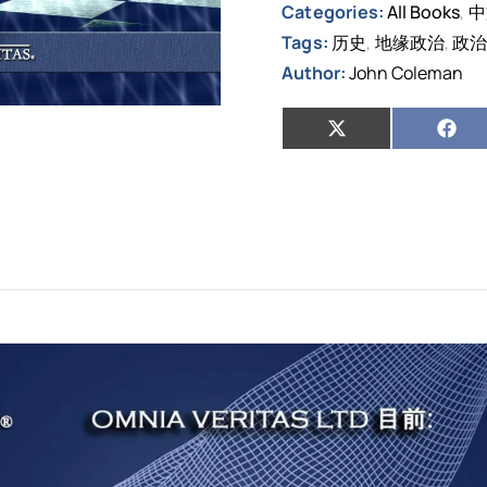
Categories:
All Books
中
,
Tags:
历史
地缘政治
政
,
,
Author:
John Coleman