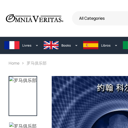
All Categories
Livres
Books
Libros
Home
罗马俱乐部