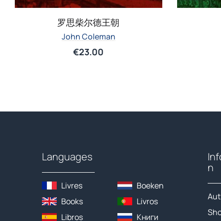
罗思柴尔德王朝
John Coleman
€
23.00
Languages
In
n
Livres
Boeken
Aut
Books
Livros
Sh
Libros
Книги