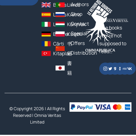
Authors
Books
Livros
Shop
Libros
Книги
Contact
Libri
Könyvek
The books
Special
Bücher
Książki
you’re not
Offers
supposed to
Cărți
书
read…
Distribution
Kitaplar
籍
書
籍
© Copyright 2026 | All Rights
Reserved |
Omnia Veritas
Limited