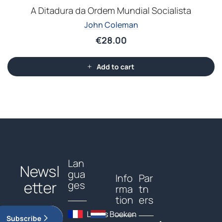
A Ditadura da Ordem Mundial Socialista
John Coleman
€
28.00
Add to cart
Lan
Newsl
gua
Info
Par
etter
ges
rma
tn
tion
ers
Livres
Boeken
Subscribe