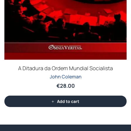
A Ditadura da Ordem Mundial Socialista
John Coleman
€
28.00
Add to cart