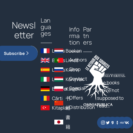
Lan
Newsl
gua
Info
Par
etter
ges
rma
tn
tion
ers
Livres
Boeken
Subscribe
Authors
Books
Livros
Shop
Libros
Книги
Contact
Libri
Könyvek
The books
Special
Bücher
Książki
you’re not
Offers
supposed to
Cărți
书
read…
Distribution
Kitaplar
籍
書
籍