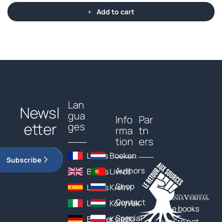
Add to cart
Lan
Newsl
gua
Info
Par
etter
ges
rma
tn
tion
ers
Livres
Boeken
Subscribe
Authors
Books
Livros
Shop
Libros
Книги
Contact
Libri
Könyvek
The books
Special
Bücher
Książki
you’re not