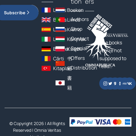
tion
ers
Livres
Boeken
Subscribe
Authors
Books
Livros
Shop
Libros
Книги
Contact
Libri
Könyvek
The books
Special
Bücher
Książki
you’re not
Offers
supposed to
Cărți
书
read…
Distribution
Kitaplar
籍
書
籍
© Copyright 2026 | All Rights
Reserved |
Omnia Veritas