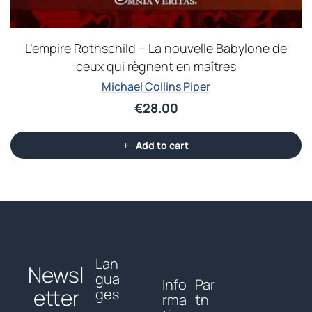
L’empire Rothschild – La nouvelle Babylone de
ceux qui règnent en maîtres
Michael Collins Piper
€
28.00
Add to cart
Lan
Newsl
gua
Info
Par
etter
ges
rma
tn