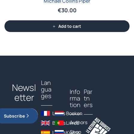
Michael Collins Piper
€
30.00
Add to cart
Lan
Newsl
gua
Info
Par
etter
ges
rma
tn
tion
ers
Livres
Boeken
Subscribe
Authors
Books
Livros
Shop
Libros
Книги