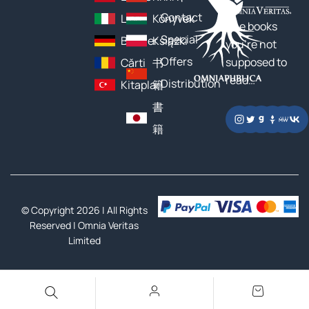
Contact
Libri
Könyvek
The books
Special
Bücher
Książki
you’re not
Offers
supposed to
Cărți
书
read…
Distribution
Kitaplar
籍
書
籍
© Copyright 2026 | All Rights
Reserved |
Omnia Veritas
Limited