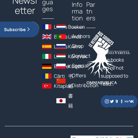
Newsl
gua
Info
Par
etter
ges
rma
tn
tion
ers
Livres
Boeken
Subscribe
Authors
Books
Livros
Shop
Libros
Книги
Contact
Libri
Könyvek
The books
Special
Bücher
Książki
you’re not
Offers
supposed to
Cărți
书
read…
Distribution
Kitaplar
籍
書
籍