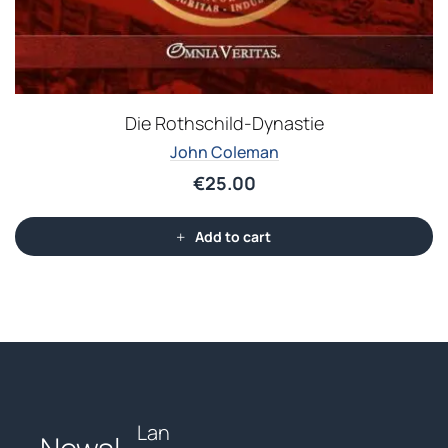
Die Rothschild-Dynastie
John Coleman
€
25.00
Add to cart
Lan