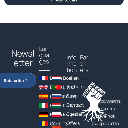
Lan
Newsl
gua
Info
Par
etter
ges
rma
tn
tion
ers
Livres
Boeken
Subscribe
Authors
Books
Livros
Shop
Libros
Книги
Contact
Libri
Könyvek
The books
Special
Bücher
Książki
you’re not
Offers
supposed to
Cărți
书