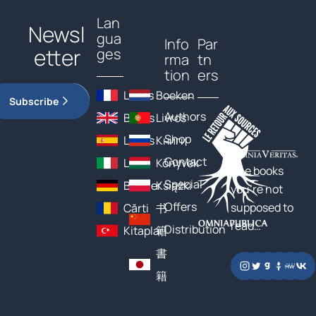
Lan
Newsl
gua
Info
Par
etter
ges
rma
tn
tion
ers
Livres
Boeken
Subscribe
Authors
Books
Livros
Shop
Libros
Книги
Contact
Libri
Könyvek
The books
Special
Bücher
Książki
you’re not
Offers
supposed to
Cărți
书
read…
Distribution
Kitaplar
籍
書
籍