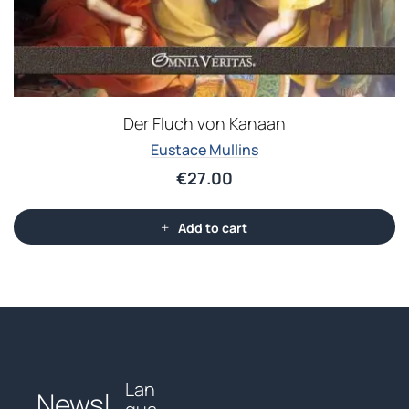
Der Fluch von Kanaan
Eustace Mullins
€
27.00
Add to cart
Lan
Newsl