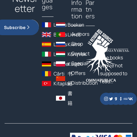
gua
Info
Par
etter
ges
rma
tn
tion
ers
Livres
Boeken
Subscribe
Authors
Books
Livros
Shop
Libros
Книги
Contact
Libri
Könyvek
The books
Special
Bücher
Książki
you’re not
Offers
supposed to
Cărți
书
read…
Distribution
Kitaplar
籍
書
籍