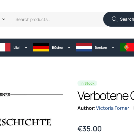
Searc
Libri
Bücher
Boeken
In Stock
Verbotene G
Author:
Victoria Forner
€
35.00