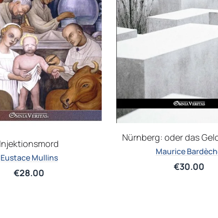
Nürnberg: oder das Gel
Injektionsmord
Maurice Bardèch
Eustace Mullins
€
30.00
€
28.00