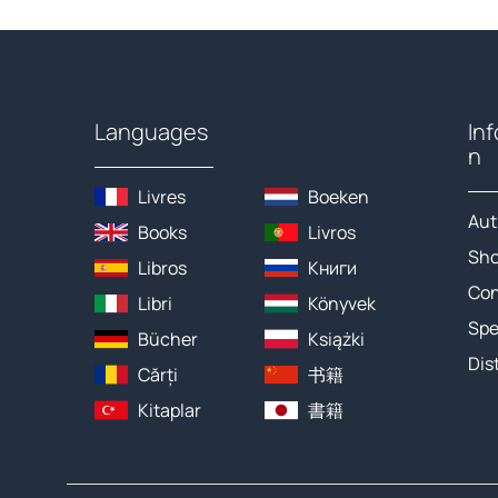
Languages
In
n
Livres
Boeken
Aut
Books
Livros
Sh
Libros
Книги
Con
Libri
Könyvek
Spe
Bücher
Książki
Dis
Cărți
书籍
Kitaplar
書籍