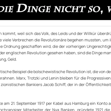
en kommt, weil sich das Volk, des Leids und der Willkür übe
ie viele Verbrechen die Revolutionäre begehen mussten, um ihr
e Ordnung geschaffen wird, die der vorherigen Ungerechtigkei
l der englischen Revolution gesehen haben, sind die Dinge man
ng, Geld.
sche Beispiel die bolschewistische Revolution ist, die von den
 erahnen. Marx, Trotzki und Lenin bleiben für die Progressive
ionistischen Bankiers Jacob Schiff, der in der Öffentlichkeit s
nete am 21. September 1917 per Kabel aus Hamburg ein Konto 
hochrangiger Mitarbeiter der Nya Banken, gründete 1921 