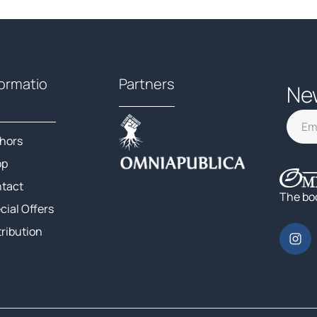
formatio
Partners
Ne
hors
op
tact
The bo
cial Offers
tribution