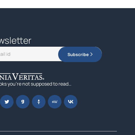
wsletter
Subscribe
oks you’re not supposed to read…