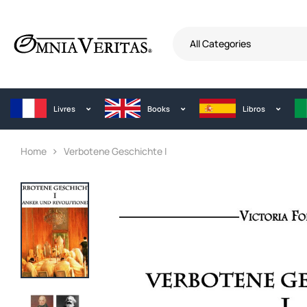
All Categories
Livres
Books
Libros
Home
Verbotene Geschichte I