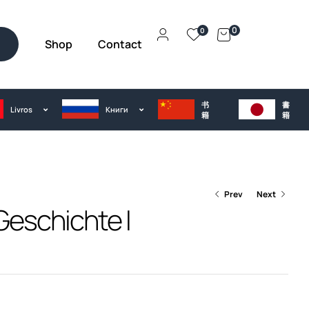
0
0
Shop
Contact
h
书
書
Livros
Kниги
籍
籍
Prev
Next
eschichte I
€
35.00
€
28.00