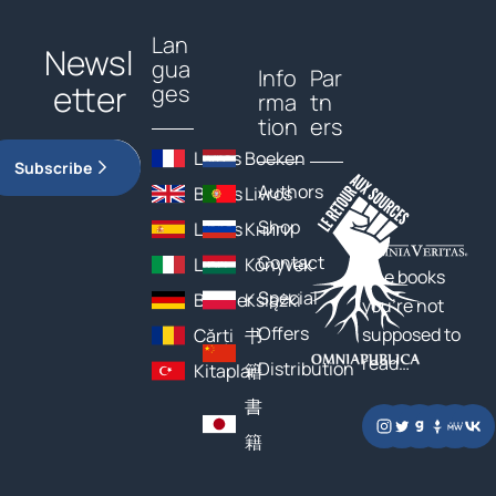
Lan
Newsl
gua
Info
Par
etter
ges
rma
tn
tion
ers
Livres
Boeken
Subscribe
Authors
Books
Livros
Shop
Libros
Книги
Contact
Libri
Könyvek
The books
Special
Bücher
Książki
you’re not
Offers
supposed to
Cărți
书
read…
Distribution
Kitaplar
籍
書
籍