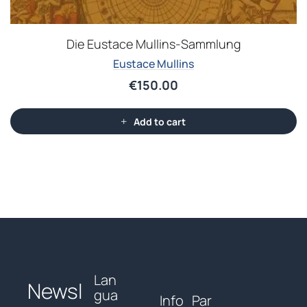
Die Eustace Mullins-Sammlung
Eustace Mullins
€
150.00
Add to cart
Lan
Newsl
gua
Info
Par