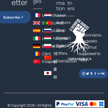
etter
ges
rma
tn
tion
ers
Livres
Boeken
Subscribe
Authors
Books
Livros
Shop
Libros
Книги
Contact
Libri
Könyvek
The books
Special
Bücher
Książki
you’re not
Offers
supposed to
Cărți
书
read…
Distribution
Kitaplar
籍
書
籍
© Copyright 2026 | All Rights