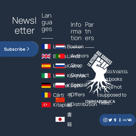
Lan
Newsl
gua
Info
Par
etter
ges
rma
tn
tion
ers
Livres
Boeken
Subscribe
Authors
Books
Livros
Shop
Libros
Книги
Contact
Libri
Könyvek
The books
Special
Bücher
Książki
you’re not
Offers
supposed to
Cărți
书
read…
Distribution
Kitaplar
籍
書
籍