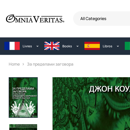
All Categories
Livres
Books
Libros
Home
За пределами заговора