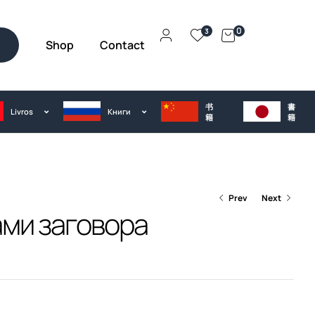
0
3
Shop
Contact
h
书
書
Livros
Kниги
籍
籍
Prev
Next
ами заговора
€
€
25.00
25.00