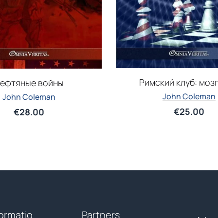
Римский клуб: моз
ефтяные войны
John Coleman
John Coleman
€
25.00
€
28.00
formatio
Partners