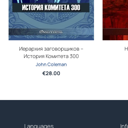
Иерархия заговорщиков –
Н
История Комитета 300
John Coleman
€
28.00
Languages
In