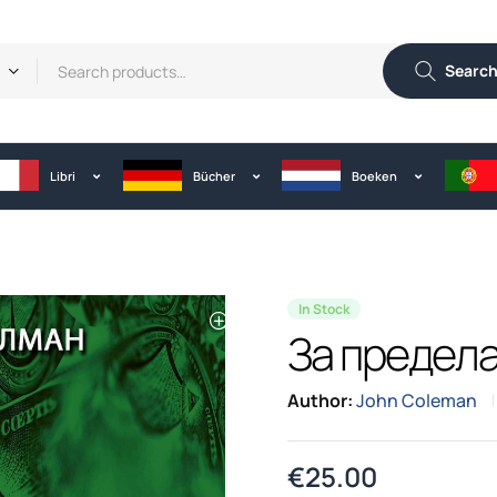
Searc
Libri
Bücher
Boeken
In Stock
За предел
Author:
John Coleman
€
25.00