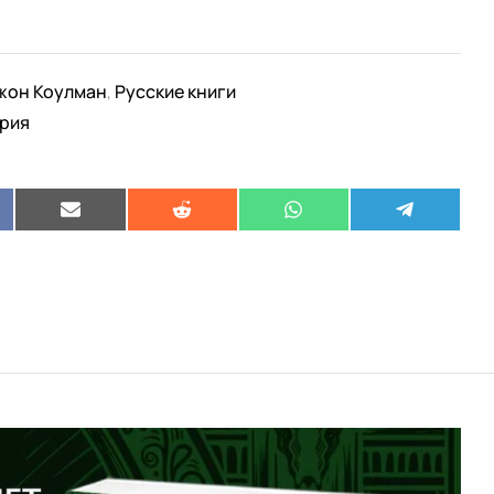
жон Коулман
Русские книги
,
рия