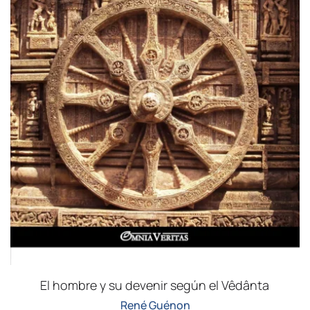
El hombre y su devenir según el Vêdânta
René Guénon