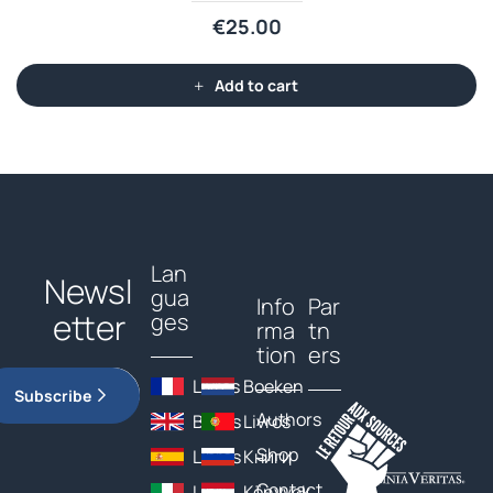
€
25.00
Add to cart
Lan
Newsl
gua
Info
Par
etter
ges
rma
tn
tion
ers
Livres
Boeken
Subscribe
Authors
Books
Livros
Shop
Libros
Книги
Contact
Libri
Könyvek