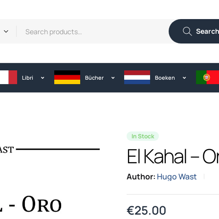
Searc
Libri
Bücher
Boeken
In Stock
El Kahal – O
Author:
Hugo Wast
€
25.00