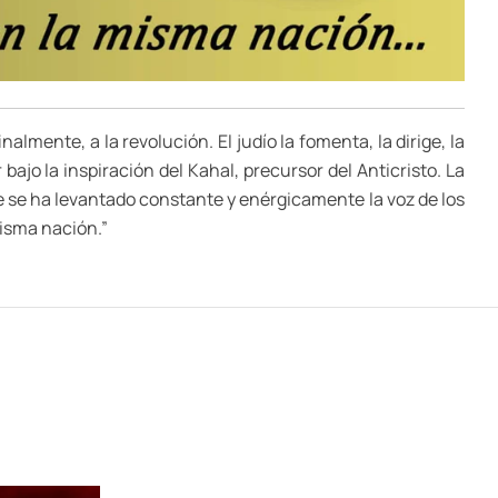
almente, a la revolución. El judío la fomenta, la dirige, la
bajo la inspiración del Kahal, precursor del Anticristo. La
que se ha levantado constante y enérgicamente la voz de los
misma nación.”