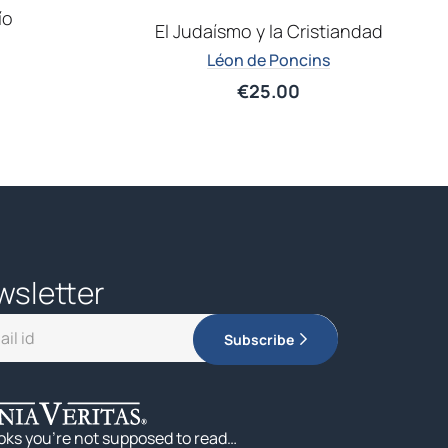
ío
El Judaísmo y la Cristiandad
Léon de Poncins
€
25.00
wsletter
Subscribe
oks you’re not supposed to read…