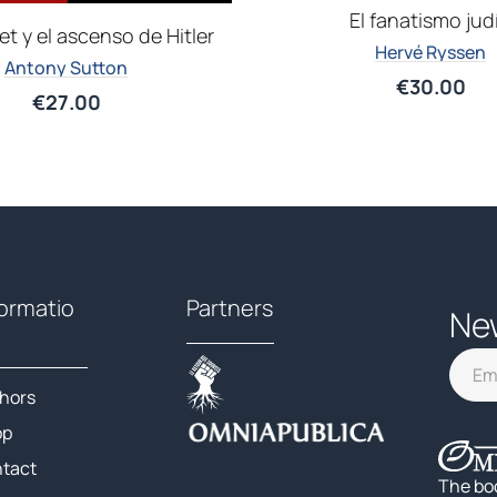
El fanatismo jud
et y el ascenso de Hitler
Hervé Ryssen
Antony Sutton
€
30.00
€
27.00
formatio
Partners
Ne
hors
op
tact
The bo