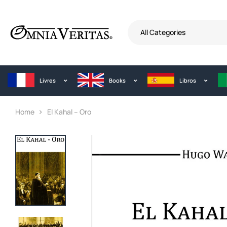
All Categories
Livres
Books
Libros
Home
El Kahal – Oro