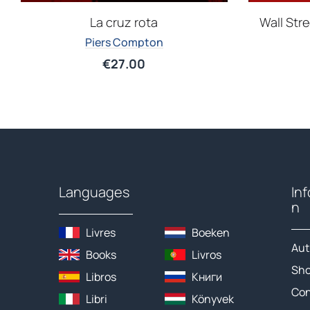
La cruz rota
Wall Stre
Piers Compton
€
27.00
Languages
In
n
Livres
Boeken
Aut
Books
Livros
Sh
Libros
Книги
Con
Libri
Könyvek