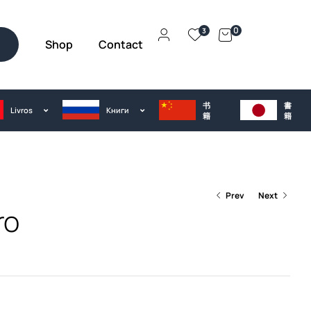
0
3
Shop
Contact
h
书
書
Livros
Kниги
籍
籍
Prev
Next
ro
€
25.00
€
25.00