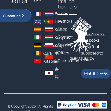
etter
rma
tn
tion
ers
Livres
Boeken
Subscribe
Authors
Books
Livros
Shop
Libros
Книги
Contact
Libri
Könyvek
The books
Special
Bücher
Książki
you’re not
Offers
supposed to
Cărți
书
read…
Distribution
Kitaplar
籍
書
籍
© Copyright 2026 | All Rights