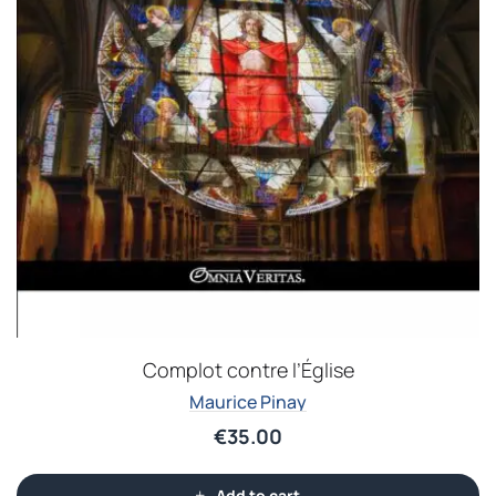
Complot contre l’Église
Maurice Pinay
€
35.00
Add to cart