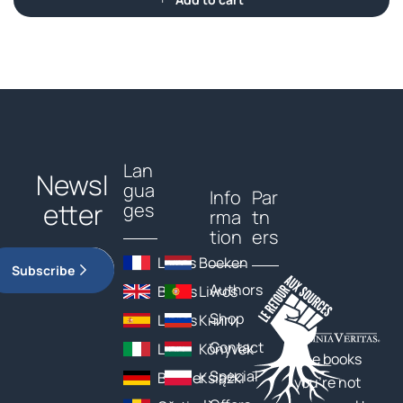
Lan
Newsl
gua
Info
Par
etter
ges
rma
tn
tion
ers
Livres
Boeken
Subscribe
Authors
Books
Livros
Shop
Libros
Книги
Contact
Libri
Könyvek
The books
Special
Bücher
Książki
you’re not