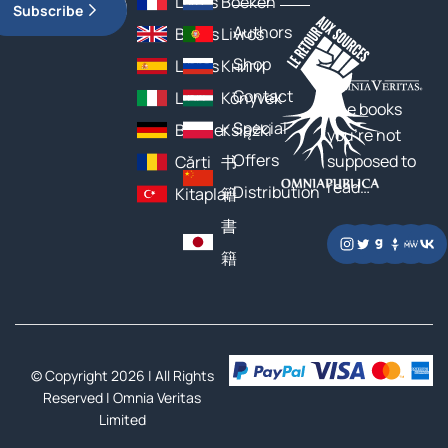
Livres
Boeken
Subscribe
Authors
Books
Livros
Shop
Libros
Книги
Contact
Libri
Könyvek
The books
Special
Bücher
Książki
you’re not
Offers
supposed to
Cărți
书
read…
Distribution
Kitaplar
籍
書
籍
© Copyright 2026 | All Rights
Reserved |
Omnia Veritas
Limited