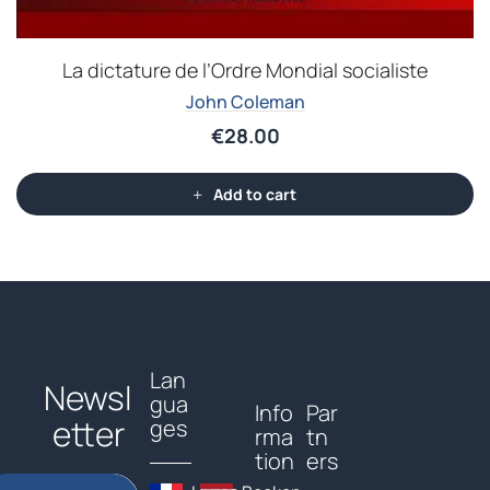
La dictature de l’Ordre Mondial socialiste
John Coleman
€
28.00
Add to cart
Lan
Newsl
gua
Info
Par
etter
ges
rma
tn
tion
ers