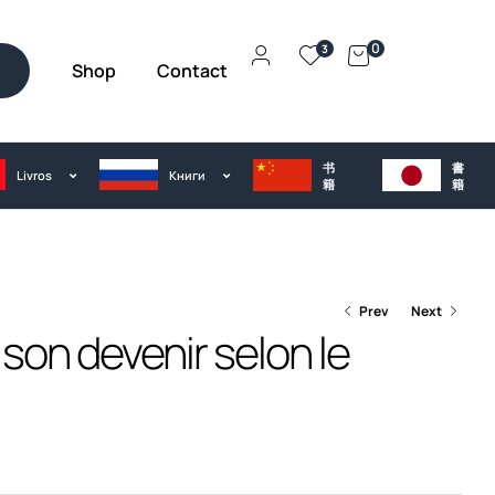
0
3
Shop
Contact
h
书
書
Livros
Kниги
籍
籍
Prev
Next
son devenir selon le
€
30.00
€
20.00