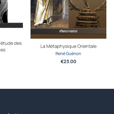
l’étude des
La Métaphysique Orientale
ues
René Guénon
€
23.00