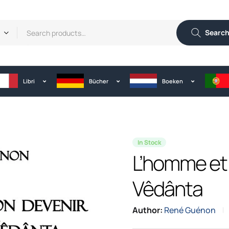
Searc
Libri
Bücher
Boeken
In Stock
L’homme et 
Vêdânta
Author:
René Guénon