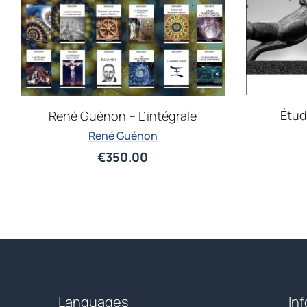
Étud
René Guénon – L’intégrale
René Guénon
€
350.00
Languages
In