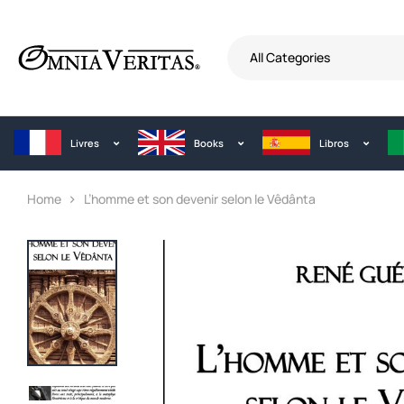
All Categories
Livres
Books
Libros
Home
L’homme et son devenir selon le Vêdânta