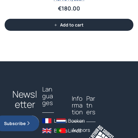
€
180.00
Add to cart
Lan
Newsl
gua
Info
Par
etter
ges
rma
tn
tion
ers
Livres
Boeken
Subscribe
Authors
Books
Livros