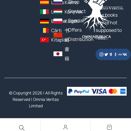
Shop
Libros
Книги
Contact
Libri
Könyvek
The books
Special
Bücher
Książki
you’re not
Offers
supposed to
Cărți
书
read…
Distribution
Kitaplar
籍
書
籍
© Copyright 2026 | All Rights
Reserved |
Omnia Veritas
Limited