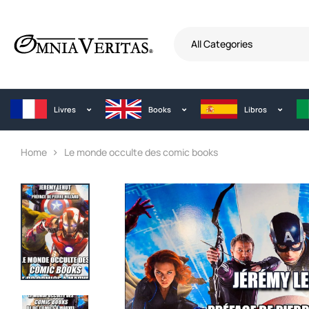
All Categories
Livres
Books
Libros
Home
Le monde occulte des comic books