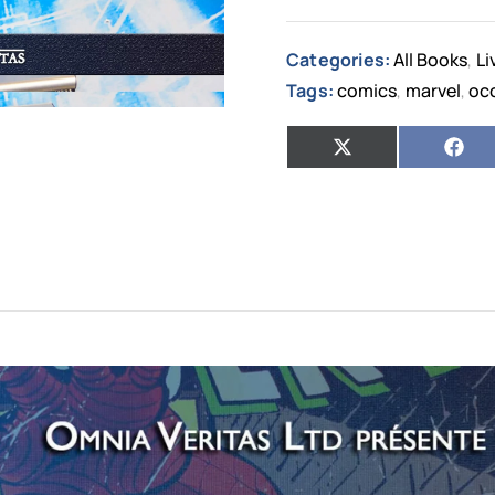
Categories:
All Books
Li
,
Tags:
comics
marvel
oc
,
,