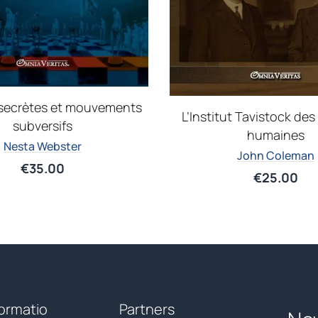
 secrètes et mouvements
L’Institut Tavistock des
subversifs
humaines
Nesta Webster
John Coleman
€
35.00
€
25.00
formatio
Partners