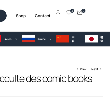
0
3
Shop
Contact
h
书
書
Livros
Kниги
籍
籍
Prev
Next
cculte des comic books
€
23.00
€
25.00