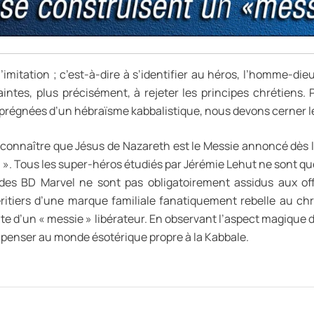
à l’imitation ; c’est-à-dire à s’identifier au héros, l’homme-d
intes, plus précisément, à rejeter les principes chrétiens. 
prégnées d’un hébraïsme kabbalistique, nous devons cerner 
connaître que Jésus de Nazareth est le Messie annoncé dès la
 ». Tous les super-héros étudiés par Jérémie Lehut ne sont que l
es BD Marvel ne sont pas obligatoirement assidus aux offic
itiers d’une marque familiale fanatiquement rebelle au ch
te d’un « messie » libérateur. En observant l’aspect magique 
re penser au monde ésotérique propre à la Kabbale.