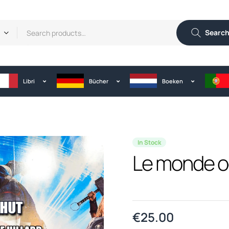
Searc
Libri
Bücher
Boeken
In Stock
Le monde o
€
25.00