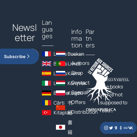
Lan
Newsl
gua
Info
Par
etter
ges
rma
tn
tion
ers
Livres
Boeken
Subscribe
Authors
Books
Livros
Shop
Libros
Книги
Contact
Libri
Könyvek
The books
Special
Bücher
Książki
you’re not
Offers
supposed to
Cărți
书
read…
Distribution
Kitaplar
籍
書
籍