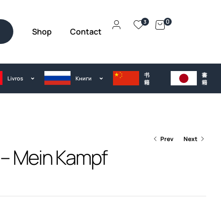
0
3
Shop
Contact
h
书
書
Livros
Kниги
籍
籍
Prev
Next
 – Mein Kampf
€
35.00
€
25.00