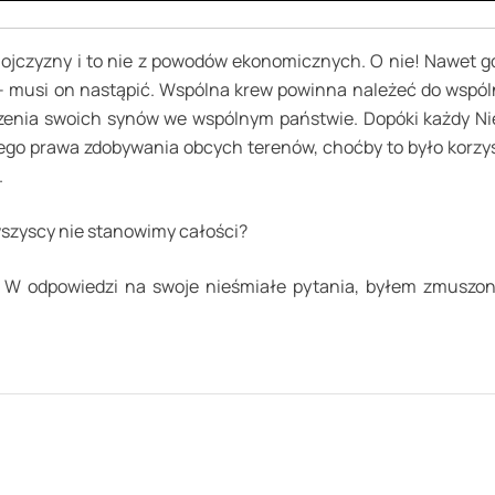
j ojczyzny i to nie z powodów ekonomicznych. O nie! Nawet 
y – musi on nastąpić. Wspólna krew powinna należeć do wspól
ączenia swoich synów we wspólnym państwie. Dopóki każdy Nie
nego prawa zdobywania obcych terenów, choćby to było korzy
.
wszyscy nie stanowimy całości?
 odpowiedzi na swoje nieśmiałe pytania, byłem zmuszony 