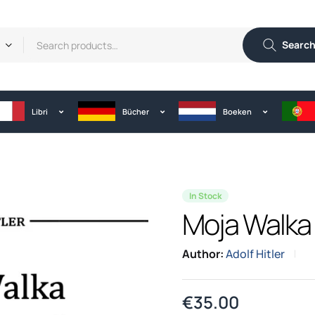
Searc
Libri
Bücher
Boeken
In Stock
Moja Walka
Author:
Adolf Hitler
€
35.00