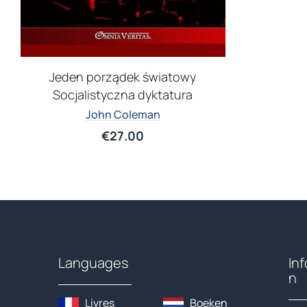
Jeden porządek światowy
Socjalistyczna dyktatura
John Coleman
€
27.00
Languages
In
n
Livres
Boeken