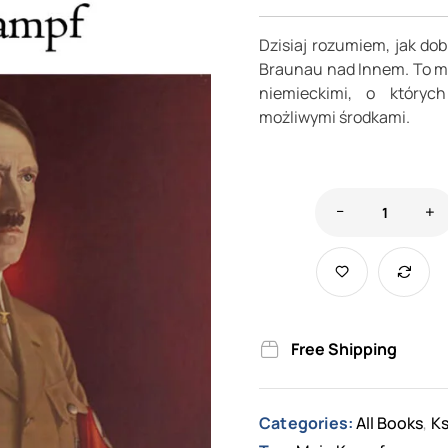
Dzisiaj rozumiem, jak dob
Braunau nad Innem. To m
niemieckimi, o któryc
możliwymi środkami.
Free Shipping
Categories:
All Books
Ks
,