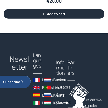
€
28.00
Add to cart
Lan
Newsl
gua
Info
Par
etter
ges
rma
tn
tion
ers
Livres
Boeken
Subscribe
Authors
Books
Livros
Shop
Libros
Книги
Contact
Libri
Könyvek
The books