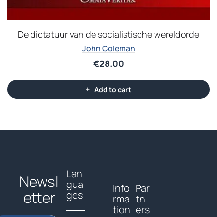
De dictatuur van de socialistische wereldorde
John Coleman
€
28.00
Add to cart
Lan
Newsl
gua
Info
Par
etter
ges
rma
tn
tion
ers