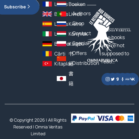
Livres
Boeken
Subscribe
Authors
Books
Livros
Shop
Libros
Книги
Contact
Libri
Könyvek
The books
Special
Bücher
Książki
you’re not
Offers
supposed to
Cărți
书
read…
Distribution
Kitaplar
籍
書
籍
© Copyright 2026 | All Rights
Reserved |
Omnia Veritas
Limited