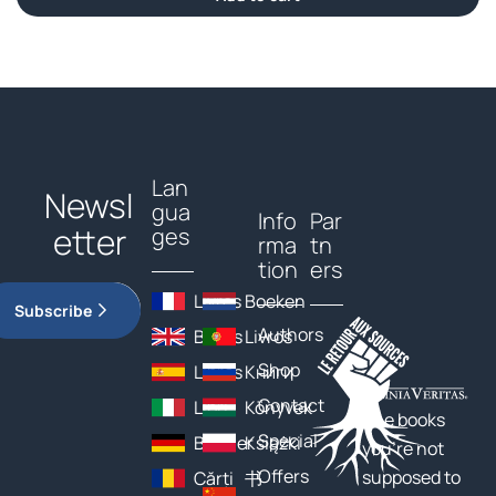
Lan
Newsl
gua
Info
Par
etter
ges
rma
tn
tion
ers
Livres
Boeken
Subscribe
Authors
Books
Livros
Shop
Libros
Книги
Contact
Libri
Könyvek
The books
Special
Bücher
Książki
you’re not
Offers
supposed to
Cărți
书