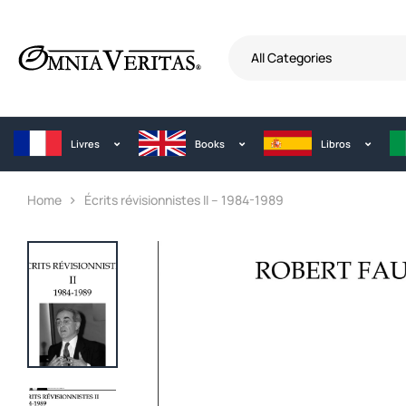
All Categories
Livres
Books
Libros
Home
Écrits révisionnistes II – 1984-1989