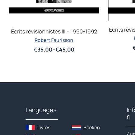
Écrits rév
Écrits révisionnistes III – 1990-1992
Robert Faurisson
€
35.00
–
€
45.00
Languages
In
n
Livres
Boeken
Aut