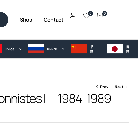
0
0
Shop
Contact
h
书
書
Livros
Kниги
籍
籍
Prev
Next
ionnistes II – 1984-1989
n
€
35.00
–
€
45.00
€
35.00
–
€
45.00