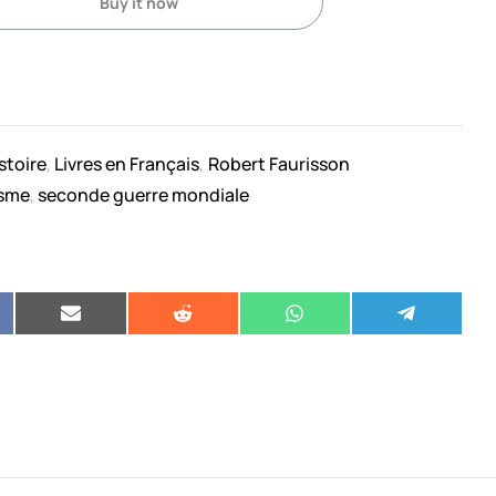
Buy it now
stoire
Livres en Français
Robert Faurisson
,
,
isme
seconde guerre mondiale
,