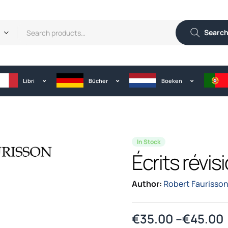
Searc
Libri
Bücher
Boeken
In Stock
Écrits révis
Author:
Robert Faurisso
€
35.00
–
€
45.00