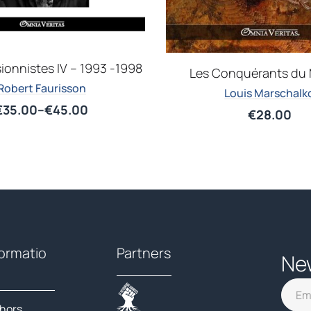
isionnistes IV – 1993 -1998
Les Conquérants du
Robert Faurisson
Louis Marschalk
€
35.00
–
€
45.00
€
28.00
formatio
Partners
Ne
hors