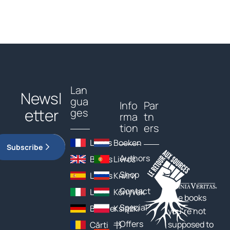
Lan
Newsl
gua
Info
Par
etter
ges
rma
tn
tion
ers
Livres
Boeken
Subscribe
Authors
Books
Livros
Shop
Libros
Книги
Contact
Libri
Könyvek
The books
Special
Bücher
Książki
you’re not
Offers
supposed to
Cărți
书