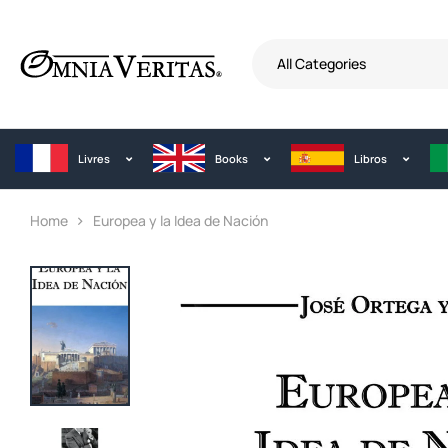
All Categories
Livres
Books
Libros
Home
Europea y la Idea de Nación