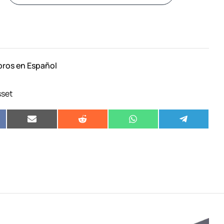
bros en Español
sset