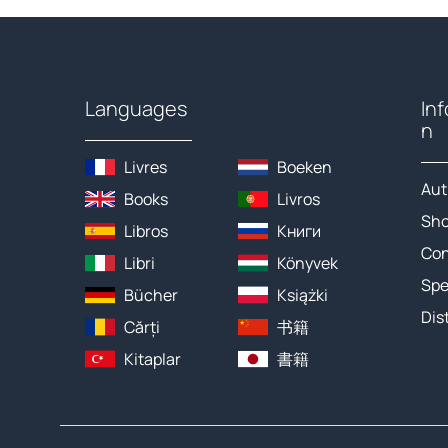
Languages
In
n
Livres
Boeken
Aut
Books
Livros
Sh
Libros
Книги
Con
Libri
Könyvek
Spe
Bücher
Książki
Dis
Cărți
书籍
Kitaplar
書籍