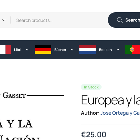
Searc
Libri
Bücher
Boeken
In Stock
Europea y l
Author:
José Ortega y Ga
€
25.00