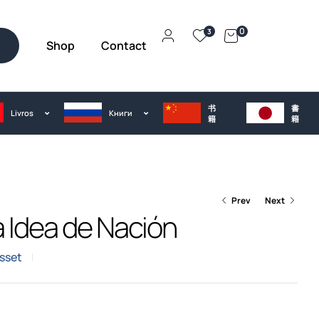
0
3
Shop
Contact
h
书
書
Livros
Kниги
籍
籍
Prev
Next
a Idea de Nación
sset
€
€
25.00
25.00