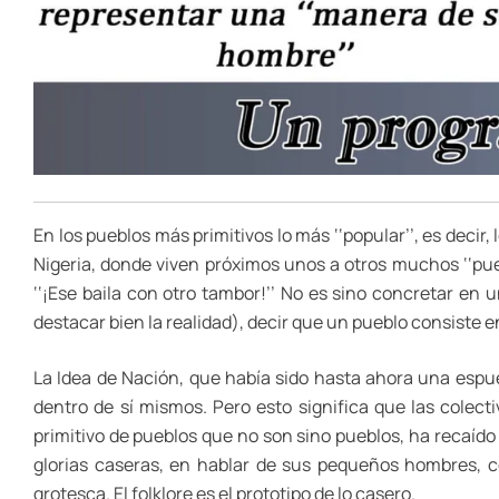
En los pueblos más primitivos lo más ‘‘popular’’, es decir
Nigeria, donde viven próximos unos a otros muchos ‘‘pue
‘‘¡Ese baila con otro tambor!’’ No es sino concretar en
destacar bien la realidad), decir que un pueblo consiste 
La Idea de Nación, que había sido hasta ahora una espue
dentro de sí mismos. Pero esto significa que las colec
primitivo de pueblos que no son sino pueblos, ha recaíd
glorias caseras, en hablar de sus pequeños hombres, 
grotesca. El folklore es el prototipo de lo casero.