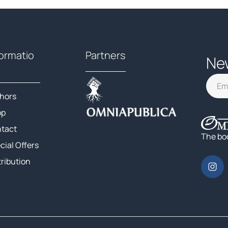
formatio
Partners
Ne
hors
op
tact
The bo
cial Offers
tribution