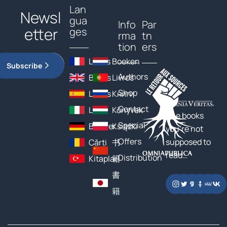
Lan
Newsl
gua
Info
Par
etter
ges
rma
tn
tion
ers
Livres
Boeken
Subscribe
Authors
Books
Livros
Shop
Libros
Книги
Contact
Libri
Könyvek
The books
Special
Bücher
Książki
you’re not
Offers
supposed to
Cărți
书
read…
Distribution
Kitaplar
籍
書
籍