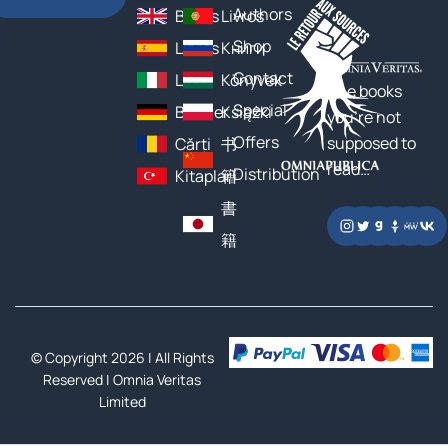
Authors
Books
Livros
Shop
Libros
Книги
Contact
Libri
Könyvek
The books
Special
Bücher
Książki
you’re not
Offers
supposed to
Cărți
书
read…
Distribution
Kitaplar
籍
書
籍
© Copyright 2026 | All Rights
Reserved |
Omnia Veritas
Limited