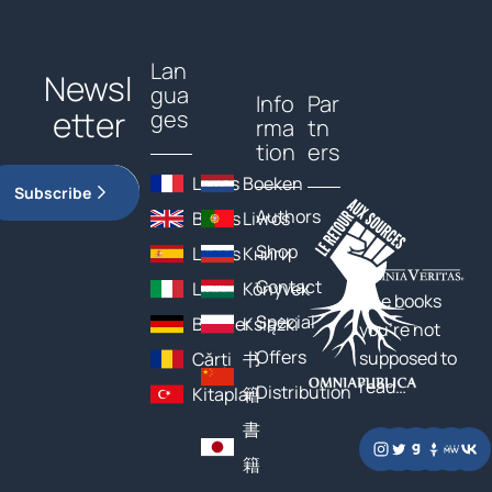
Lan
Newsl
gua
Info
Par
etter
ges
rma
tn
tion
ers
Livres
Boeken
Subscribe
Authors
Books
Livros
Shop
Libros
Книги
Contact
Libri
Könyvek
The books
Special
Bücher
Książki
you’re not
Offers
supposed to
Cărți
书
read…
Distribution
Kitaplar
籍
書
籍